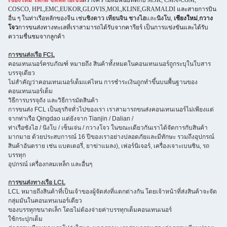
เชียงใหม่ โฟกัส ซัพพลายเชน
สร้างความสัมพันธ์ที่ดีกับ MSK, CMA-CGM,
COSCO, HPL,EMC,EUKOR,GLOVIS,MOL,KLINE,GRAMALDI และสายการบิน
อื่น ๆ ในท่าเรือหลักของจีน เช่น
ชิงดาว เทียนจิน ชางไฮ
และ
นิงโบ
,
เชียงใหม่
,
กวาง
โจว
การขนส่งทางทะเลที่เราสามารถได้รับจากคารียร์ เป็นการแข่งขันและได้รับ
ความชื่นชมจากลูกค้า
การขนส่งเรือ FCL
คอนเทนเนอร์ครบภัณฑ์ หมายถึง สินค้าทั้งหมดในคอนเทนเนอร์ถูกระบุในใบสาร
บรรจุเดียว
ไม่สําคัญว่าคอนเทนเนอร์เต็มแค่ไหน การชําระเงินถูกทําขึ้นบนพื้นฐานของ
คอนเทนเนอร์เต็ม
วิธีการบรรจุถัง และวิธีการมัดสินค้า
การขนส่ง FCL เป็นธุรกิจทั่วไปของเรา เราสามารถขนส่งคอนเทนเนอร์ไม่เพียงแต่
จากท่าเรือ Qingdao แต่ยังจาก Tianjin / Dalian /
ท่าเรือซังไฮ / นิงโบ / เซ็นเจ่น / กวางโจว ในขณะเดียวกันเราได้จัดการกับสินค้า
มากมาย ด้วยประสบการณ์ 16 ปีของเราอย่างปลอดภัยและมีทักษะ รวมถึงอุปกรณ์
สินค้าอันตราย เช่น แบตเตอรี่, ยาฆ่าแมลง), เฟอร์นิเจอร์, เครื่องเจาะเบนซิน, รถ
บรรทุก
อุปกรณ์ เครื่องกลมเหล็ก และอื่นๆ
การขนส่งทางเรือ LCL
LCL หมายถึงสินค้าที่เป็นเจ้าของผู้จัดส่งที่แตกต่างกัน โดยเจ้าหน้าที่ส่งสินค้าจะจัด
กลุ่มมันในคอนเทนเนอร์เดียว
ของบรรทุกขนาดเล็ก โดยไม่ต้องจ่ายค่าบรรทุกเต็มคอนเทนเนอร์
ใช้กระปุกเต็ม