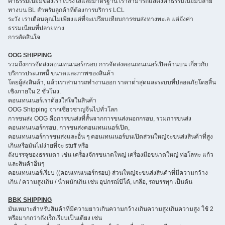
ค่าธรรมเนียมของเราโปร่งใสและมาตรฐาน เราสามารถแสดงค่าธรรมเนียมปลาย
ทางบน BL สําหรับลูกค้าที่ต้องการบริการ LCL
ระวัง เราเตือนคุณไม่เพียงแค่ที่จะเปรียบเทียบการขนส่งทางทะเล แต่ยังค่า
ธรรมเนียมที่ปลายทาง
การตัดสินใจ
OOG SHIPPING
รวมถึงการจัดส่งคอนเทนเนอร์กรอบ การจัดส่งคอนเทนเนอร์เปิดด้านบน เกี่ยวกับ
บริการประเภทนี้ ขนาดและภาพของสินค้า
โดยผู้ส่งสินค้า, แล้วเราสามารถทํางานออก ราคาต่ําสุดและระบบที่ปลอดภัยโดยสิ้น
เชิงภายใน 2 ชั่วโมง.
คอนเทนเนอร์เราต้องใส่ใจในสินค้า
OOG Shipping จากเชี่ยวชาญจีนไปทั่วโลก
การขนส่ง OOG คือการขนส่งที่สั้นจากการขนส่งนอกกรอบ, รวมการขนส่ง
คอนเทนเนอร์กรอบ, การขนส่งคอนเทนเนอร์เปิด,
คอนเทนเนอร์การขนส่งและอื่น ๆ คอนเทนเนอร์บนเปิดส่วนใหญ่จะขนส่งสินค้าที่สูง
เกินหรือมันไม่ง่ายที่จะ stuff หรือ
ถังบรรจุของธรรมดา เช่น เครื่องจักรขนาดใหญ่ เครื่องมือขนาดใหญ่ ท่อโลหะ แก้ว
และสินค้าอื่นๆ
คอนเทนเนอร์เรียบ ((คอนเทนเนอร์กรอบ) ส่วนใหญ่จะขนส่งสินค้าที่มีความกว้าง
เกิน / ความสูงเกิน / น้ําหนักเกิน เช่น อุปกรณ์บีโต้, เกลือ, รถบรรทุก เป็นต้น
BBK SHIPPING
มันเหมาะสําหรับสินค้าที่มีความยาวเกินความกว้างเกินความสูงเกินความสูง ใช้ 2
หรือมากกว่าถังเร็กเรียบเป็นเตียง เช่น