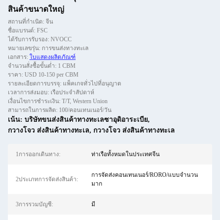
สินค้าขนาดใหญ่
สถานที่กำเนิด: จีน
ชื่อแบรนด์: FSC
ได้รับการรับรอง: NVOCC
หมายเลขรุ่น: การขนส่งทางทะเล
เอกสาร:
ใบแสดงผลิตภัณฑ์
จำนวนสั่งซื้อขั้นต่ำ: 1 CBM
ราคา: USD 10-150 per CBM
รายละเอียดการบรรจุ: แพ็คเกจทั่วไปที่อนุญาต
เวลาการส่งมอบ: เรือประจำสัปดาห์
เงื่อนไขการชำระเงิน: T/T, Western Union
สามารถในการผลิต: 100/คอนเทนเนอร์/วัน
เน้น:
บริษัทขนส่งสินค้าทางทะเลซาอุดิอาระเบีย
,
กวางโจว ส่งสินค้าทางทะเล
,
กวางโจว ส่งสินค้าทางทะเล
1การออกเดินทาง:
ท่าเรือทั้งหมดในประเทศจีน
การจัดส่งคอนเทนเนอร์/RORO/แบบจำนวน
2ประเภทการจัดส่งสินค้า:
มาก
3การรวมบัญชี:
มี