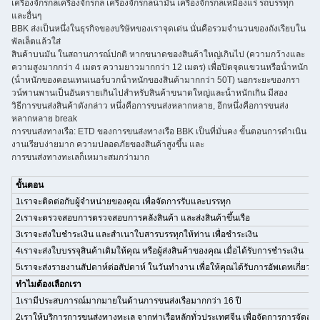
เครื่องจักรกลเครื่องจักรกล เครื่องจักรกลน้ํามัน เครื่องจักรกลเหมืองแร่ รถบรรทุก
และอื่นๆ
BBK ส่งเป็นหนึ่งในธุรกิจของบริษัทของเราจุดเด่น นั่นคือรวมจํานวนของถังเรียบใน
พัลเล็ตแล้วใส่
สินค้าบนมัน ในสถานการณ์ปกติ หากขนาดของสินค้าใหญ่เกินไป (ความกว้างและ
ความสูงมากกว่า 4 เมตร ความยาวมากกว่า 12 เมตร) เพื่อปิดจุดแขวนหรือน้ําหนัก
(น้ําหนักของคอนเทนเนอร์บวกน้ําหนักของสินค้ามากกว่า 50T) นอกระยะของกรา
วน์พานพานเป็นอันตรายเกินไปสําหรับสินค้าขนาดใหญ่และน้ําหนักเกิน มีสอง
วิธีการขนส่งสินค้าดังกล่าว หนึ่งคือการขนส่งหลากหลาย, อีกหนึ่งคือการขนส่ง
หลากหลาย break
การขนส่งทางเรือ: ETD ของการขนส่งทางเรือ BBK เป็นที่มั่นคง ขั้นตอนการดําเนิน
งานเรียบง่ายมาก ความปลอดภัยของสินค้าสูงขึ้น และ
การขนส่งทางทะเลก็เหมาะสมกว่ามาก
ขั้นตอน
1เราจะติดต่อกับผู้จําหน่ายของคุณ เพื่อจัดการรับและบรรทุก
2เราจะตรวจสอบการตรวจสอบการคลังสินค้า และส่งสินค้าขึ้นเรือ
3เราจะส่งใบชําระเงิน และสําเนาใบสารบรรทุกให้ท่าน เพื่อชําระเงิน
4เราจะส่งใบบรรจุสินค้าเดิมให้คุณ หรือผู้ส่งสินค้าของคุณ เมื่อได้รับการชําระเงิน
5เราจะส่งรายงานสัปดาห์ต่อสัปดาห์ ในวันทํางาน เพื่อให้คุณได้รับการอัพเดทเกี่ย
ทําไมต้องเลือกเรา
1เรามีประสบการณ์มากมายในด้านการขนส่งเรือมากกว่า 16 ปี
2เราให้บริการการขนส่งทางทะเล จากท่าเรือหลักทั่วประเทศจีน เพื่อจัดการการจัดส่