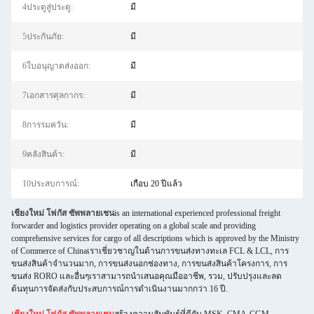
4ประตูสู่ประตู:
มี
5ประกันภัย:
มี
6ใบอนุญาตส่งออก:
มี
7เอกสารศุลกากร:
มี
8การรมควัน:
มี
9คลังสินค้า:
มี
10ประสบการณ์:
เกือบ 20 ปีแล้ว
เชียงใหม่ โฟกัส ซัพพลายเชน
is an international experienced professional freight
forwarder and logistics provider operating on a global scale and providing
comprehensive services for cargo of all descriptions which is approved by the Ministry
of Commerce of Chinaเราเชี่ยวชาญในด้านการขนส่งทางทะเล FCL & LCL, การ
ขนส่งสินค้าจํานวนมาก, การขนส่งนอกช่องทาง, การขนส่งสินค้าโครงการ, การ
ขนส่ง RORO และอื่นๆเราสามารถนําเสนอคุณมืออาชีพ, รวม, ปรับปรุงและลด
ต้นทุนการจัดส่งกับประสบการณ์การดําเนินงานมากกว่า 16 ปี.